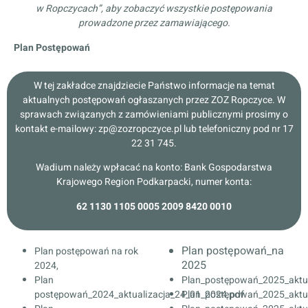
w Ropczycach”, aby zobaczyć wszystkie postępowania
prowadzone przez zamawiającego.
Plan Postępowań
W tej zakładce znajdziecie Państwo informacje na temat
aktualnych postępowań ogłaszanych przez ZOZ Ropczyce. W
sprawach związanych z zamówieniami publicznymi prosimy o
kontakt e-mailowy: zp@zozropczyce.pl lub telefoniczny pod nr 17
22 31 745.
Wadium należy wpłacać na konto: Bank Gospodarstwa
Krajowego Region Podkarpacki, numer konta:
62 1130 1105 0005 2009 8420 0010
Plan postępowań_na
Plan postępowań na rok
2025
2024
,
Plan
Plan_postępowań_2025_aktua
postępowań_2024_aktualizacja_24_01_2024.pdf
Plan_postępowań_2025_aktua