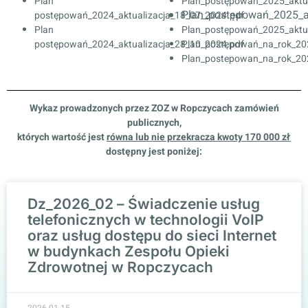
Plan
Plan_postępowań_2025_aktua
Plan_postępowań_2025_ak
postępowań_2024_aktualizacja_18_07_2024.pdf
Plan
Plan_postępowań_2025_aktua
postępowań_2024_aktualizacja_28_10_2024.pd
Plan_postępowań_na_rok_20
f
Plan_postepowan_na_rok_202
Wykaz prowadzonych przez ZOZ w Ropczycach zamówień
publicznych,
których wartość jest
równa lub nie przekracza kwoty 170 000 zł
dostępny jest poniżej:
Dz_2026_02 – Świadczenie usług
telefonicznych w technologii VoIP
oraz usług dostępu do sieci Internet
w budynkach Zespołu Opieki
Zdrowotnej w Ropczycach