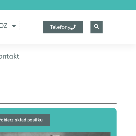
OZ
Telefony
ontakt
obierz skład posiłku